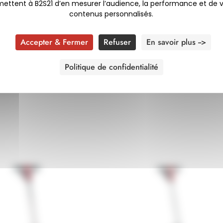
onomie prolongée.
ermettent à B2S21 d’en mesurer l’audience, la performance et de
les et graisses pour un usage industriel.
contenus personnalisés.
Accepter & Fermer
Refuser
En savoir plus -->
 ?
bustesse et simplicité d’utilisation, répondant aux exigen
Politique de confidentialité