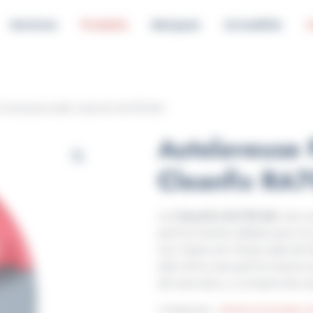
Services
Produits
Marques
Actualités
C
Professionnelle Cleanfix RA705 IBC
Autolaveuse 
Cleanfix RA
La
Cleanfix RA705 IBC
est u
performante, idéale pour le
son réservoir d’eau sale de 1
elle offre une performance 
de sols durs, y compris les s
Catégories :
Achat et location 