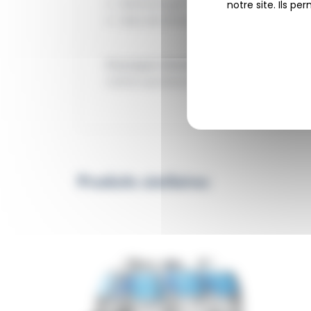
Batterie gel 24 V DC pour une aut
notre site. Ils p
Sets de lamelles résistantes aux hui
Pourquoi choisir Cleanfix RA705 IBC
Cette autolaveuse allie efficacité, ro
Produits similaires