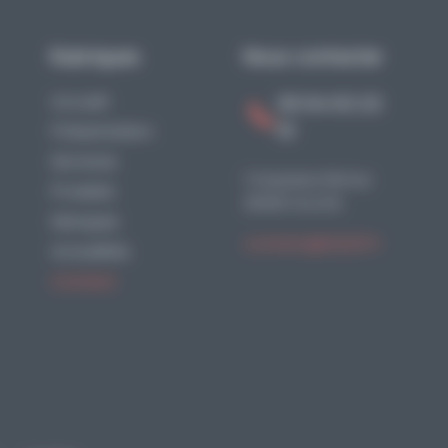
Rubriques
Nous contacter
Accueil
06 84 63 23
10
Présentation
Services
1 impasse Boirac
Produits
21000 DIJON
Marques
contact@b2s21.fr
Actualités
Contact