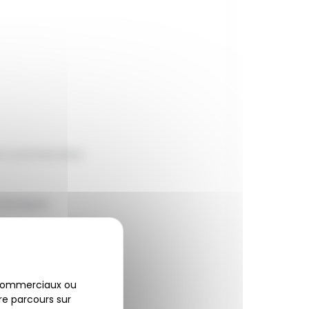
 et commerciaux.
chimiques.
 commerciaux ou
de surfaces.
tre parcours sur