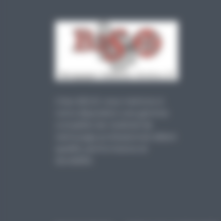
Chez B2S.21, nous mettons à
votre disposition une gamme
complète de matériel de
nettoyage professionnel alliant
qualité, performance et
durabilité.