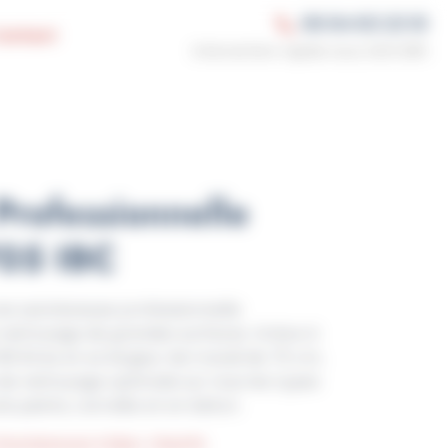
06 84 63 23 10
ontact
Professionnelle
705 IBC
ne autolaveuse professionnelle
 nettoyage de grandes surfaces. Grâce à
06 litres et sa largeur de travail de 70 cm,
de nettoyage optimale sur tous les types
ols peints, carrelés et en béton.
d'autolaveuse à Dijon
,
Cleanfix