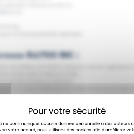
 aspiration efficace sur 92 cm.
2950 m²/h.
0 à 54 kg.
pour un fonctionnement silencieux.
aveuse RA705 IBC :
our les ateliers, entrepôts, hôpitaux, centres logistiques
ommande ergonomique et intuitif.
facile des brosses et plateaux.
ncave et roues antidérapantes résistantes aux produits 
s Disponibles :
 à ne communiquer aucune donnée personnelle à des acteurs
s de dureté (rouge, bleu, brun, noir) pour différents types 
Avec votre accord, nous utilisons des cookies afin d’améliorer vo