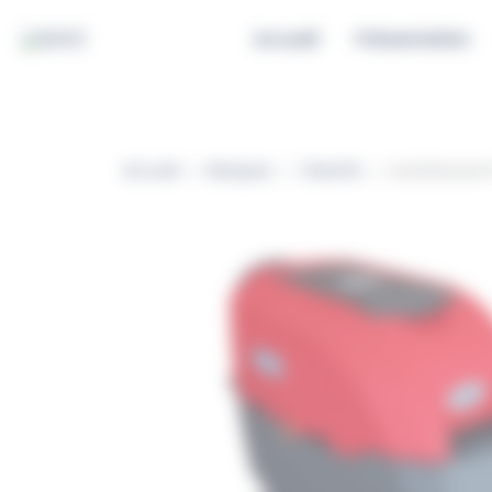
B2S21 Gestion du consentement
Accueil
Présentation
Accueil
Marques
Cleanfix
Autolaveuse 