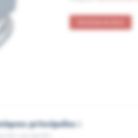
Demande de devis
niques principales :
re 90 L, eau sale 106 L.