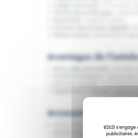
Largeur de travail
: 70 cm avec une
Performance théorique
: Jusqu’à 
Autonomie
: Jusqu’à 5 heures.
Pression des brosses réglable
: 2
Niveau sonore
: Seulement 67 dBA 
Avantages de l’autol
Nettoyage polyvalent
: Convient p
Facilité d’utilisation
: Tableau de c
Entretien simplifié
: Remplacement 
Équipements robustes
: Suceur co
Accessoires et Option
Suceur concave inclus.
B2S21 s’engage
Brosses et pads
: Plusieurs option
publicitaires. 