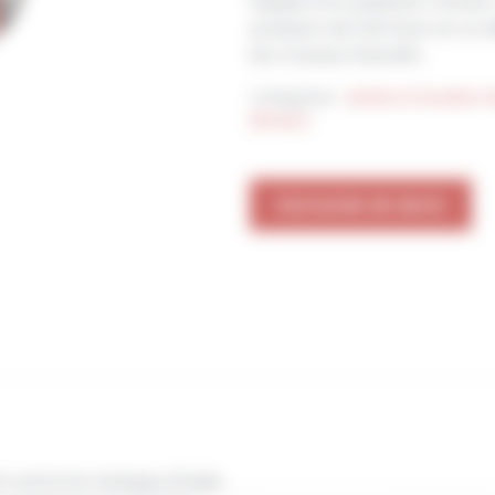
Équipé d’un puissant moteur
pression de 240 bars et un d
les travaux intensifs.
Catégories :
Achat et location 
Dimaco
Demande de devis
 contre le manque d’huile.