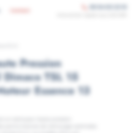
06 84 63 23 10
Contact
nce 13 CV
ute Pression
l Dimaco TSL 15
oteur Essence 13
st un nettoyeur haute pression
des performances de nettoyage optimales.