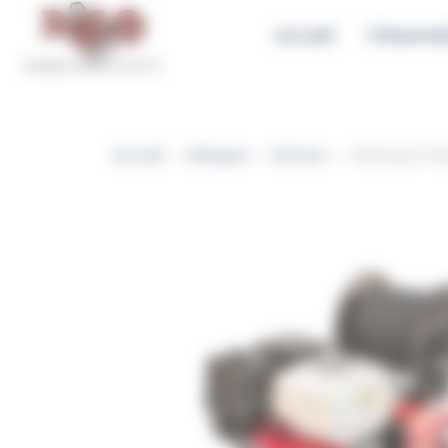
B2S21 Gestion du consentement
Accueil
Présentat
Accueil
Marques
Dimaco
Nettoyeur Hau