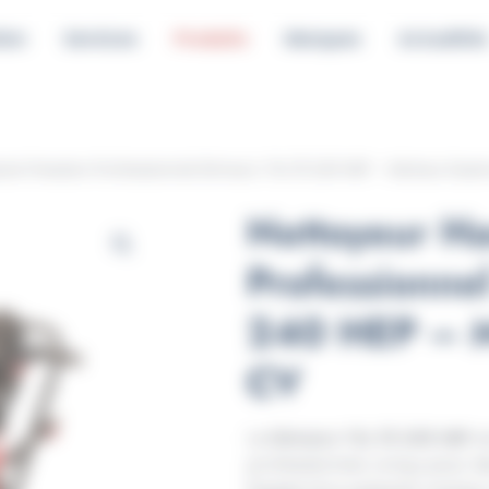
ion
Services
Produits
Marques
Actualités
te Pression Professionnel Dimaco TSL 15 240 HEP – Moteur Esse
Nettoyeur Ha
Professionne
240 HEP – M
CV
Le
Dimaco TSL 15 240 HEP
e
professionnel, conçu pour 