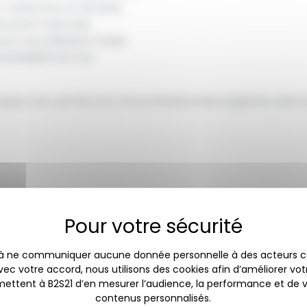
-résistante et durable.
icacité maximale.
ur une utilisation fluide.
niabilité accrue.
ssion est parfait pour les professionnels exigeants dans le
se pression.
nsif.
lexible haute pression de 20 m.
 à ne communiquer aucune donnée personnelle à des acteurs
Avec votre accord, nous utilisons des cookies afin d’améliorer vo
40 HEP ?
ermettent à B2S21 d’en mesurer l’audience, la performance et de
 ce nettoyeur garantit un résultat impeccable sur tous t
contenus personnalisés.