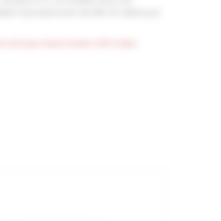
 Honda 13 CV, ce modèle offre une
ébit impressionnant de 900 l/h, idéal pour
de nettoyeur Haute Pression (HP) à Dijon
,